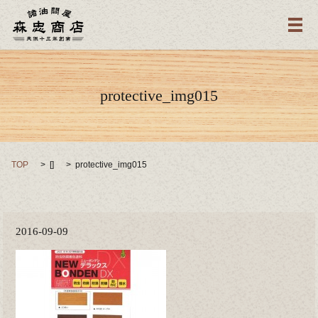
メ
protective_img015
TOP
[]
protective_img015
2016-09-09