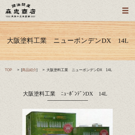
メ
大阪塗料工業 ニューボンデンDX 14L
TOP
[
商品紹介
]
大阪塗料工業 ニューボンデンDX 14L
大阪塗料工業 ﾆｭｰﾎﾞﾝﾃﾞﾝDX 14L