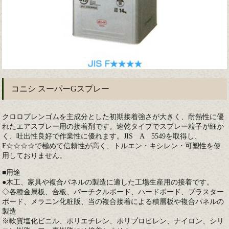
コニシ スーパーGスプレー
クロロプレンゴムを主成分とした初期接着強さが大きく、耐熱性に優
れたエアスプレー用の接着剤です。速乾タイプでスプレー粒子が細か
く、吐出性良好で作業性に優れます。JIS A 5549を取得し、
F☆☆☆☆で極めて信頼性が高く、トルエン・キシレン・可塑性を使
用しておりません。
■用途
●木工、家具や複合パネルの製造に適した工場生産用の接着です。
◇各種金属板、合板、パーチクルボード、ハードボード、プラスター
ボード、メラニン化粧版、当の複合接着による積層板や複合パネルの
製造
※軟質塩化ビニル、ポリエチレン、ポリプロピレン、ナイロン、シリ