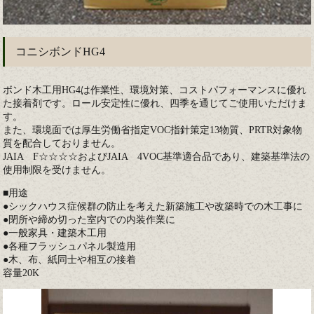
コニシボンドHG4
ボンド木工用HG4は作業性、環境対策、コストパフォーマンスに優れ
た接着剤です。ロール安定性に優れ、四季を通じてご使用いただけま
す。
また、環境面では厚生労働省指定VOC指針策定13物質、PRTR対象物
質を配合しておりません。
JAIA F☆☆☆☆およびJAIA 4VOC基準適合品であり、建築基準法の
使用制限を受けません。
■用途
●シックハウス症候群の防止を考えた新築施工や改築時での木工事に
●閉所や締め切った室内での内装作業に
●一般家具・建築木工用
●各種フラッシュパネル製造用
●木、布、紙同士や相互の接着
容量20K