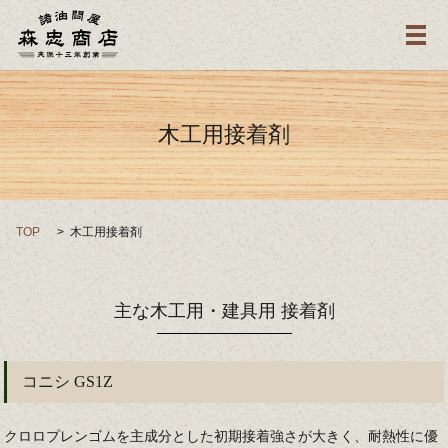
メ
木工用接着剤
TOP
木工用接着剤
主な木工用・建具用 接着剤
コニシ GS1Z
クロロプレンゴムを主成分とした初期接着強さが大きく、耐熱性に優