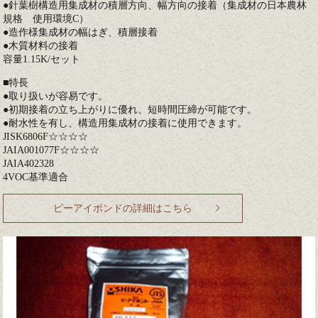
●針葉樹構造用集成材の積層方向、幅方向の接着（集成材の日本農林
規格 使用環境C）
●造作様集成材の幅はぎ、積層接着
●木質材料の接着
容量1.15K/セット
■特長
●取り扱いが容易です。
●初期接着の立ち上がりに優れ、短時間圧締が可能です。
●耐水性を有し、構造用集成材の接着に使用できます。
JISK6806F☆☆☆☆
JAIA001077F☆☆☆☆
JAIA402328
4VOC基準適合
ピーアイボンドの詳細はこちら