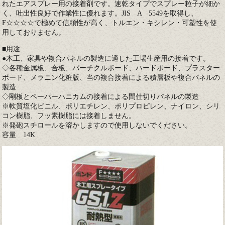
れたエアスプレー用の接着剤です。速乾タイプでスプレー粒子が細か
く、吐出性良好で作業性に優れます。JIS A 5549を取得し、
F☆☆☆☆で極めて信頼性が高く、トルエン・キシレン・可塑性を使
用しておりません。
■用途
●木工、家具や複合パネルの製造に適した工場生産用の接着です。
◇各種金属板、合板、パーチクルボード、ハードボード、プラスター
ボード、メラニン化粧版、当の複合接着による積層板や複合パネルの
製造
◇剛板とペーパーハニカムの接着による間仕切りパネルの製造
※軟質塩化ビニル、ポリエチレン、ポリプロピレン、ナイロン、シリ
コン樹脂、フッ素樹脂には接着しません。
※発砲スチロールを溶かしますので使用しないでください。
容量 14K