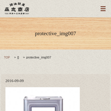
メ
protective_img007
TOP
[]
protective_img007
2016-09-09