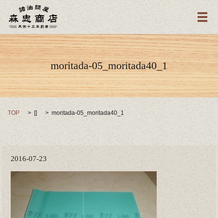
メ
moritada-05_moritada40_1
TOP
[]
moritada-05_moritada40_1
2016-07-23