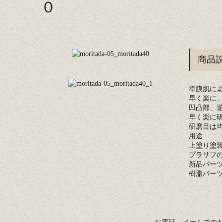
０
商品
塗膜肌に
早く楽に
凹凸部、
早く楽に
研磨目は
用途
上塗り塗
プラサフ
新品パー
樹脂パー