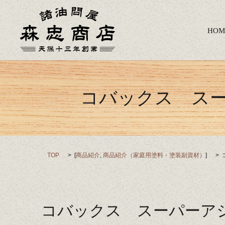
HOM
コバックス ス
TOP
[
商品紹介
,
商品紹介（家庭用塗料・塗装副資材）
]
コバックス スーパーア