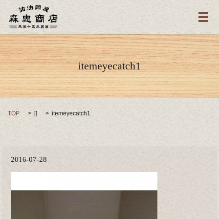
メ
itemeyecatch1
TOP
[]
itemeyecatch1
2016-07-28