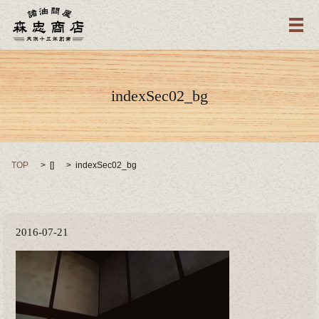
メ
indexSec02_bg
TOP
[]
indexSec02_bg
2016-07-21