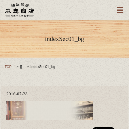
メ
indexSec01_bg
TOP
[]
indexSec01_bg
2016-07-28