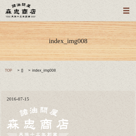
メ
index_img008
TOP
[]
index_img008
2016-07-15