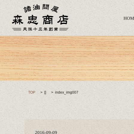
HOM
TOP
[]
index_img007
2016-09-09