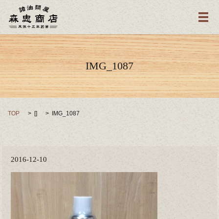
メ
IMG_1087
TOP
[]
IMG_1087
2016-12-10