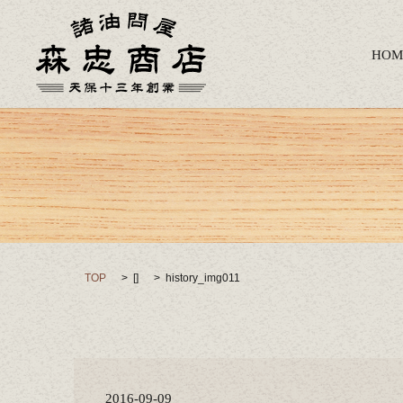
HOM
TOP
[]
history_img011
2016-09-09