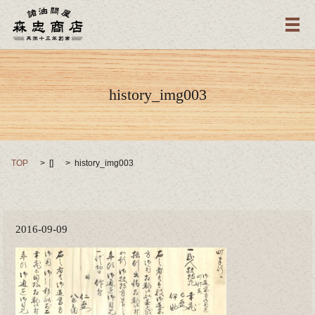
メ
history_img003
TOP
[]
history_img003
2016-09-09