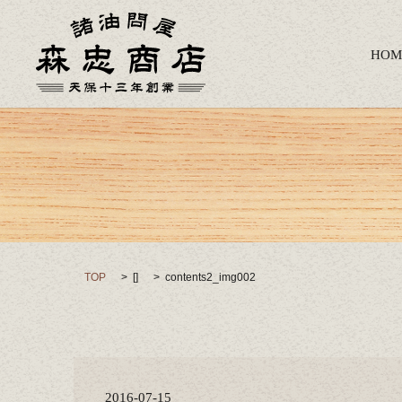
HOM
TOP
[]
contents2_img002
2016-07-15