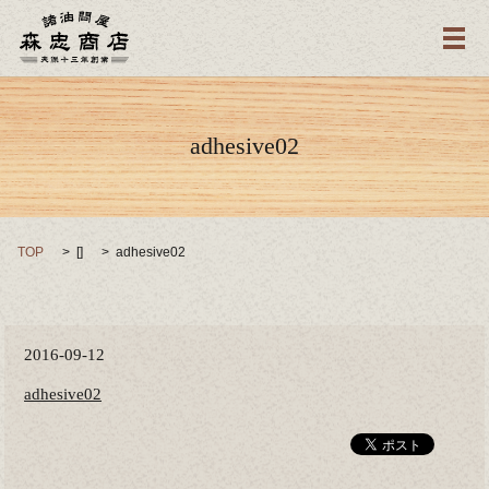
メ
adhesive02
TOP
[]
adhesive02
2016-09-12
adhesive02