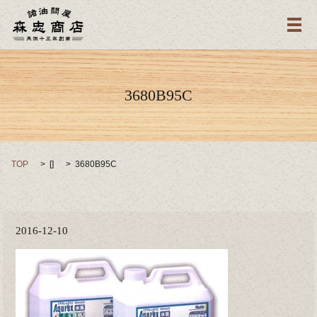
メ
3680B95C
TOP
[]
3680B95C
2016-12-10