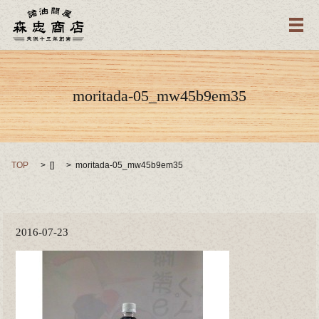
メ
moritada-05_mw45b9em35
TOP
[]
moritada-05_mw45b9em35
2016-07-23