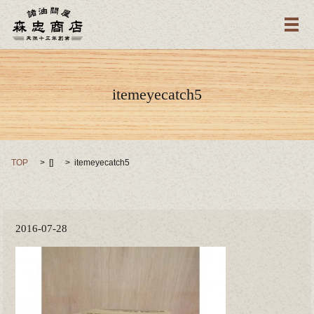
メ
itemeyecatch5
TOP
[]
itemeyecatch5
2016-07-28