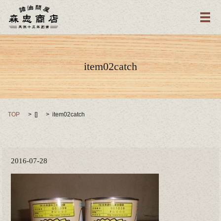
メ
item02catch
TOP
[]
item02catch
2016-07-28